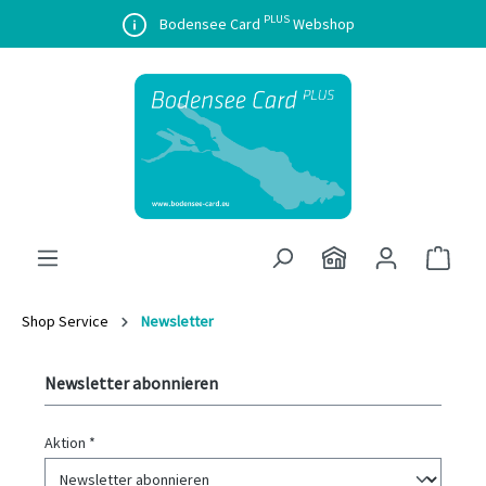
PLUS
alt springen
Bodensee Card
Webshop
Waren
Shop Service
Newsletter
Newsletter abonnieren
Aktion *