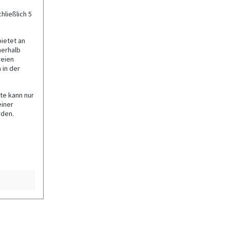
chließlich 5
ietet an
nerhalb
reien
 in der
rte kann nur
einer
rden.