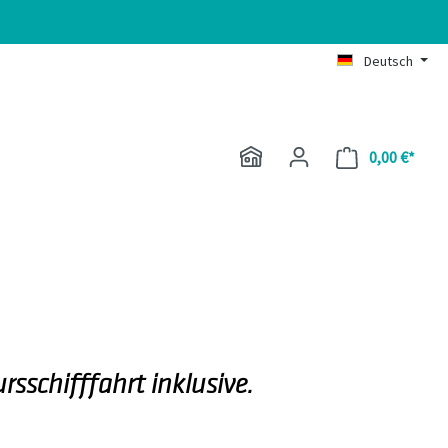
Deutsch
0,00 €*
Waren
sschifffahrt inklusive.