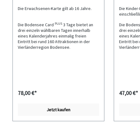
Die Erwachsenen-Karte gilt ab 16 Jahre.
Die Kinder-
einschließl
PLUS
Die Bodensee Card
3 Tage bietet an
Die Boden
drei einzeln wählbaren Tagen innerhalb
drei einzel
eines Kalenderjahres einmalig freien
eines Kalen
Eintritt bei rund 160 Attraktionen in der
Eintritt be
Vierländerregion Bodensee.
Vierländer
78,00 €*
47,00 €*
Jetzt kaufen