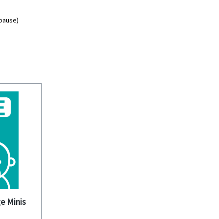
rpause)
e Minis