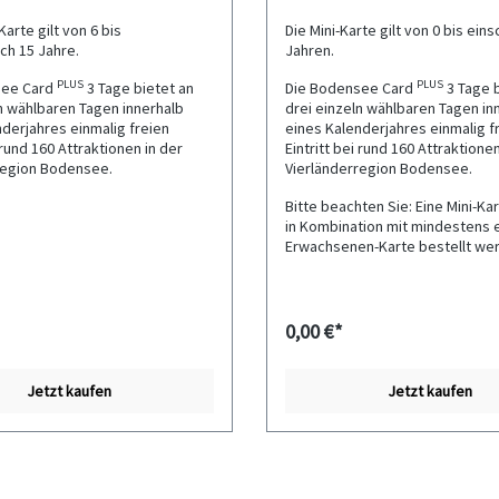
Karte gilt von 6 bis
Die Mini-Karte gilt von 0 bis eins
ich 15 Jahre.
Jahren.
PLUS
PLUS
see Card
3 Tage bietet an
Die Bodensee Card
3 Tage b
n wählbaren Tagen innerhalb
drei einzeln wählbaren Tagen in
derjahres einmalig freien
eines Kalenderjahres einmalig f
i rund 160 Attraktionen in der
Eintritt bei rund 160 Attraktionen
region Bodensee.
Vierländerregion Bodensee.
Bitte beachten Sie: Eine Mini-Ka
in Kombination mit mindestens 
Erwachsenen-Karte bestellt we
0,00 €*
Jetzt kaufen
Jetzt kaufen