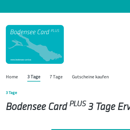
springen
Zur Hauptnavigation springen
Home
3 Tage
7 Tage
Gutscheine kaufen
3 Tage
PLUS
Bodensee Card
3 Tage Er