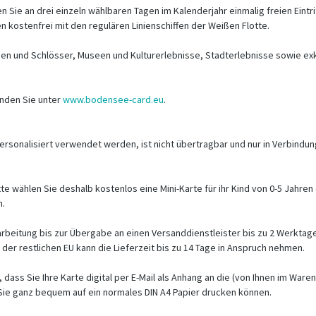
n Sie an drei einzeln wählbaren Tagen im Kalenderjahr einmalig freien Eint
 kostenfrei mit den regulären Linienschiffen der Weißen Flotte.
rgen und Schlösser, Museen und Kulturerlebnisse, Stadterlebnisse sowie exk
nden Sie unter
www.bodensee-card.eu
.
rsonalisiert verwendet werden, ist nicht übertragbar und nur in Verbindung
itte wählen Sie deshalb kostenlos eine Mini-Karte für ihr Kind von 0-5 Jahren
n.
rbeitung bis zur Übergabe an einen Versanddienstleister bis zu 2 Werktage
der restlichen EU kann die Lieferzeit bis zu 14 Tage in Anspruch nehmen.
, dass Sie Ihre Karte digital per E-Mail als Anhang an die (von Ihnen im Wa
e Sie ganz bequem auf ein normales DIN A4 Papier drucken können.